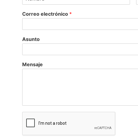
F
L
i
a
Correo electrónico
*
r
s
s
t
t
Asunto
Mensaje