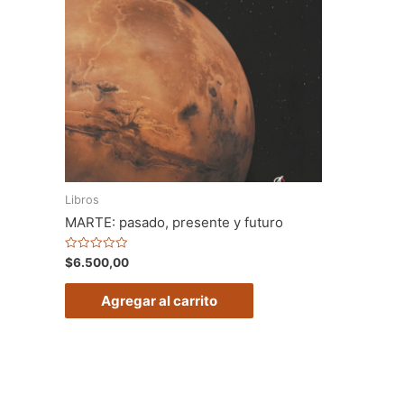
Libros
MARTE: pasado, presente y futuro
Valorado
$
6.500,00
en
0
de
Agregar al carrito
5