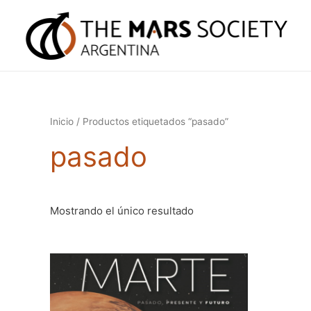
Inicio
/ Productos etiquetados “pasado”
pasado
Mostrando el único resultado